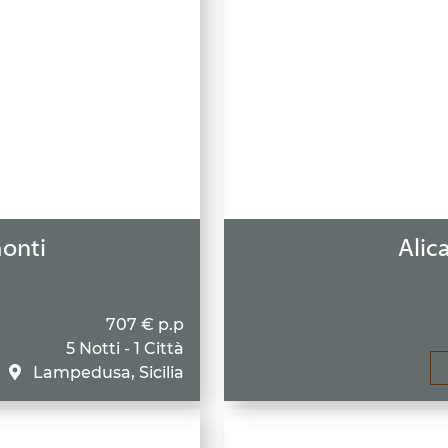
onti
Alica
707 € p.p
5 Notti - 1 Città
Lampedusa, Sicilia