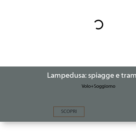
Lampedusa: spiagge e tram
Volo+Soggiorno
SCOPRI