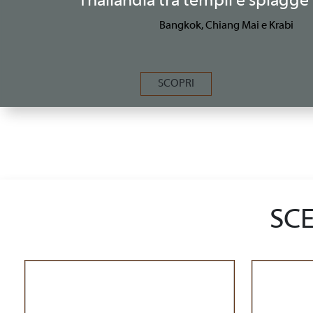
Thailandia tra templi e spiagge 
Bangkok, Chiang Mai e Krabi
SCOPRI
SCE