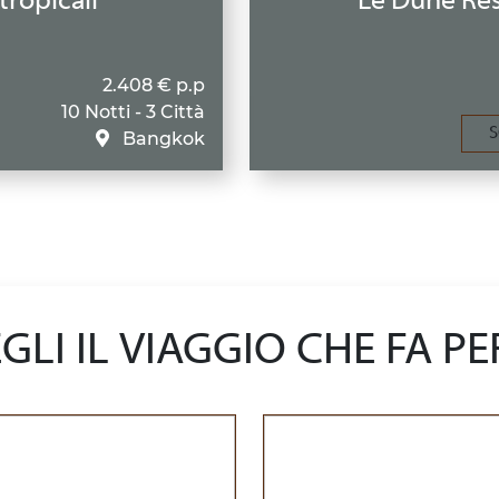
tropicali
Le Dune Res
2.408 € p.p
10 Notti - 3 Città
S
Bangkok
GLI IL VIAGGIO CHE FA PE