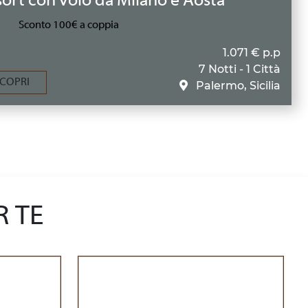
ort con volo da Milano e Aosta
Sconto 100€ a coppia
1.071 € p.p
7 Notti - 1 Città
COPRI
Palermo, Sicilia
R TE