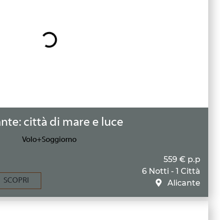
nte: città di mare e luce
Volo+Soggiorno
559 € p.p
6 Notti - 1 Città
SCOPRI
Alicante